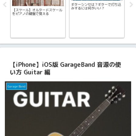
込
KORG Gadget 2 Lisbonの使い方
【iPhone】iOS版 GarageBand 録
音の使い方
【iP
St
【iPhone】iOS版 GarageBand 音源の使
い方 Guitar 編
Garage Band