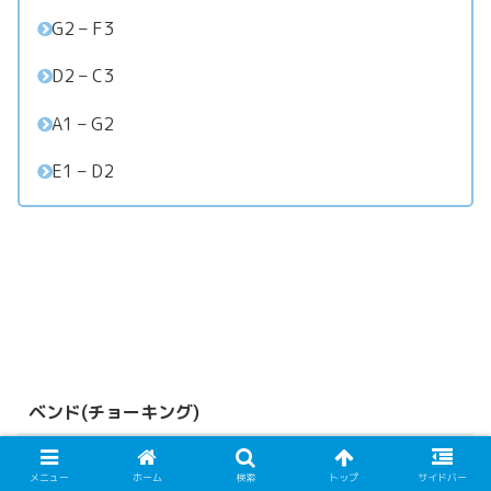
G2 – F3
D2 – C3
A1 – G2
E1 – D2
ベンド(チョーキング)
メニュー
ホーム
検索
トップ
サイドバー
弦をさわりながら、上、下に
スワイプ
することで
ベンド