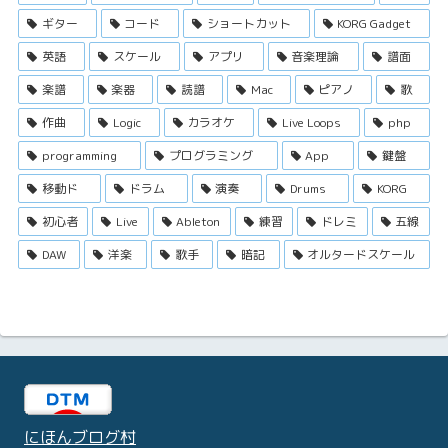
ギター
コード
ショートカット
KORG Gadget
英語
スケール
アプリ
音楽理論
譜面
楽譜
楽器
読譜
Mac
ピアノ
歌
作曲
Logic
カラオケ
Live Loops
php
programming
プログラミング
App
鍵盤
移動ド
ドラム
演奏
Drums
KORG
初心者
Live
Ableton
練習
ドレミ
五線
DAW
洋楽
歌手
暗記
オルタードスケール
にほんブログ村