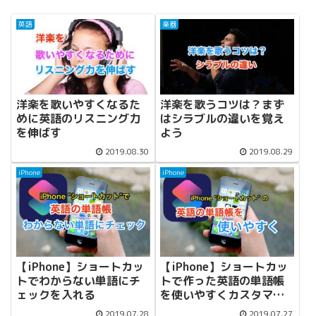
英語
楽器
洋楽を歌いやすくなるた
洋楽を歌うコツは？まず
めに英語のリスニング力
はシラブルの違いを覚え
を伸ばす
よう
2019.08.30
2019.08.29
iPhone
iPhone
【iPhone】ショートカッ
【iPhone】ショートカッ
トでわからない単語にチ
トで作った英語の単語帳
ェックを入れる
を使いやすくカスタマイ
ズする
2019.07.28
2019.07.27