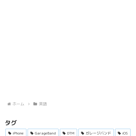
ホーム
英語
タグ
iPhone
GarageBand
DTM
ガレージバンド
iOS