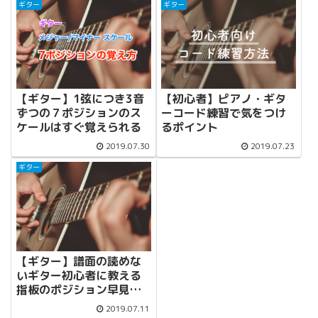
ギター
ギター
【ギター】1弦につき3音
【初心者】ピアノ・ギタ
ずつの７ポジションのス
ーコード練習で気をつけ
ケールはすぐ覚えられる
るポイント
2019.07.30
2019.07.23
ギター
【ギター】譜面の読めな
いギター初心者に教える
指板のポジション早見表
【荒技】
2019.07.11