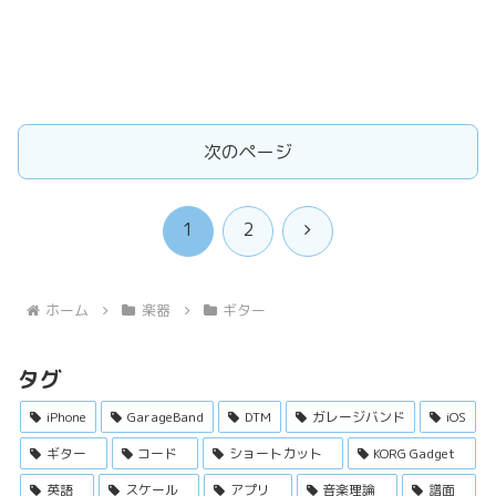
次のページ
次
1
2
へ
ホーム
楽器
ギター
タグ
iPhone
GarageBand
DTM
ガレージバンド
iOS
ギター
コード
ショートカット
KORG Gadget
英語
スケール
アプリ
音楽理論
譜面