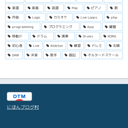
楽譜
楽器
読譜
Mac
ピアノ
歌
作曲
Logic
カラオケ
Live Loops
php
programming
プログラミング
App
鍵盤
移動ド
ドラム
演奏
Drums
KORG
初心者
Live
Ableton
練習
ドレミ
五線
DAW
洋楽
歌手
暗記
オルタードスケール
にほんブログ村