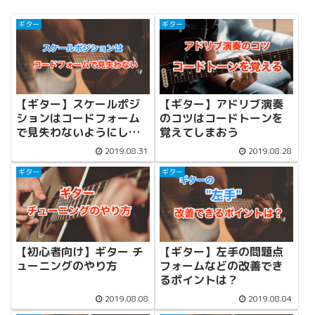
ギター
ギター
【ギター】スケールポジ
【ギター】アドリブ演奏
ションはコードフォーム
のコツはコードトーンを
で見失わないようにしよ
覚えてしまおう
う
2019.08.31
2019.08.28
ギター
ギター
【初心者向け】ギター チ
【ギター】左手の問題点
ューニングのやり方
フォームなどの改善でき
るポイントは？
2019.08.08
2019.08.04