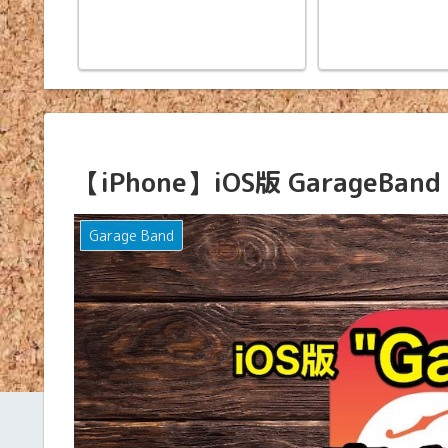
【iPhone】iOS版 GarageB
Garage Band