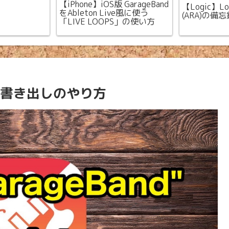
【iPhone】iOS版 GarageBand
【Logic】Log
をAbleton Live風に使う
(ARA)の備忘
「LIVE LOOPS」の使い方
and 書き出しのやり方