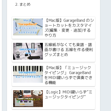
まとめ
【Mac版】GarageBand のシ
ョートカットをカスタマイ
ズ(編集・変更・追加)する
やり方
五線紙がなくても楽譜・譜
面が書ける 五線を作る便利
グッズまとめ
【Mac版】「ミュージック
タイピング」 GarageBand
をMIDI鍵いらずで演奏でき
る機能
【Logic】MIDI鍵いらず”ミ
ュージックタイピング”