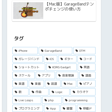
【Mac版】GarageBandテン
ポチェンジの使い方
タグ
iPhone
GarageBand
DTM
ガレージバンド
iOS
ギター
コード
ショートカット
KORG Gadget
英語
スケール
アプリ
音楽理論
譜面
楽譜
楽器
読譜
Mac
ピアノ
歌
作曲
Logic
カラオケ
Live Loops
php
programming
プログラミング
App
鍵盤
移動ド