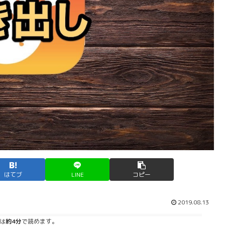
はてブ
LINE
コピー
2019.08.13
は
約4分
で読めます。