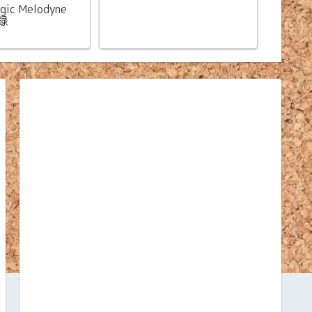
ic Melodyne
録